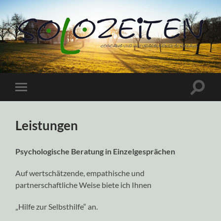
Suchfe
Mobile-
ein-/a
Menü
ein-/ausblenden
Leistungen
Psychologische Beratung in Einzelgesprächen
Auf wertschätzende, empathische und
partnerschaftliche Weise biete ich Ihnen
„Hilfe zur Selbsthilfe“ an.